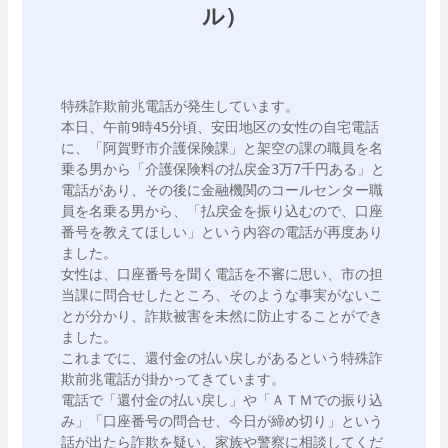
ル）
特殊詐欺前兆電話が発生しています。

本日、午前9時45分頃、安田地区の女性の自宅電話
に、「阿賀野市介護保険課」と架空の課の職員を名
乗る男から「介護保険料の払戻金3万7千円ある」と
電話があり、その後に金融機関のコールセンター職
員を名乗る男から、「払戻金を振り込むので、口座
番号を教えてほしい」という内容の電話が再度あり
ました。

女性は、口座番号を聞く電話を不審に思い、市の担
当課に問合せしたところ、そのような事実がないこ
とが分かり、詐欺被害を未然に防止することができ
ました。

これまでに、還付金の払い戻しがあるという特殊詐
欺前兆電話が掛かってきています。

電話で「還付金の払い戻し」や「ＡＴＭでの振り込
み」「口座番号の問合せ、今日が締め切り」という
話が出たら詐欺を疑い、家族や警察に相談してくだ