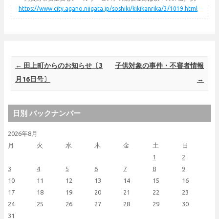
https://www.city.agano.niigata.jp/soshiki/kikikanrika/3/1019.html
Post navigation
←
田上町からのお知らせ〔3
子供対象の事件・不審者情報
月16日号〕
→
日別 バックナンバー
2026年8月
月
火
水
木
金
土
日
1
2
3
4
5
6
7
8
9
10
11
12
13
14
15
16
17
18
19
20
21
22
23
24
25
26
27
28
29
30
31