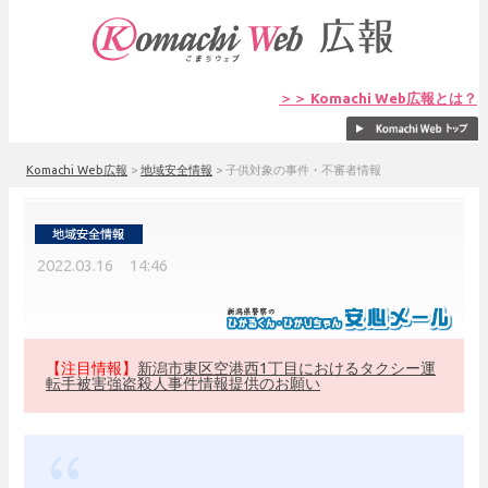
＞＞ Komachi Web広報とは？
Komachi Web広報
>
地域安全情報
>
子供対象の事件・不審者情報
2022.03.16 14:46
【注目情報】
新潟市東区空港西1丁目におけるタクシー運
転手被害強盗殺人事件情報提供のお願い