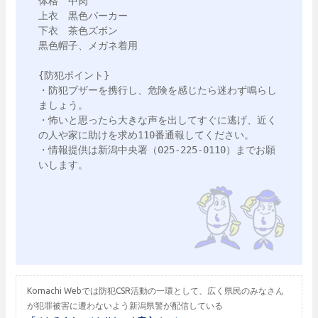
体格　中肉

上衣　黒色パーカー　

下衣　茶色ズボン

黒色帽子、メガネ着用

{防犯ポイント}

・防犯ブザーを携行し、危険を感じたら迷わず鳴らし
ましょう。

・怖いと思ったら大きな声を出してすぐに逃げ、近く
の人や家に助けを求め110番通報してください。

・情報提供は新潟中央署（025-225-0110）までお願
いします。

Komachi Webでは防犯CSR活動の一環として、広く県民のみなさん
が犯罪被害に遭わないよう新潟県警が配信している