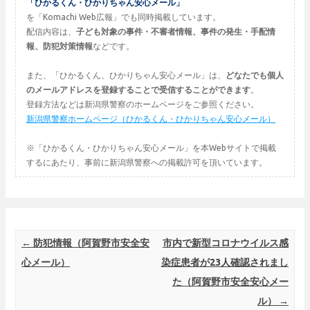
「ひかるくん・ひかりちゃん安心メール」
を「Komachi Web広報」でも同時掲載しています。
配信内容は、
子ども対象の事件・不審者情報、事件の発生・手配情
報、防犯対策情報
などです。
また、「ひかるくん、ひかりちゃん安心メール」は、
どなたでも個人
のメールアドレスを登録することで受信することができます
。
登録方法などは新潟県警察のホームページをご参照ください。
新潟県警察ホームページ（ひかるくん・ひかりちゃん安心メール）
※「ひかるくん・ひかりちゃん安心メール」を本Webサイトで掲載
するにあたり、事前に新潟県警察への掲載許可を頂いています。
Post navigation
←
防犯情報（阿賀野市安全安
市内で新型コロナウイルス感
心メール）
染症患者が23人確認されまし
た（阿賀野市安全安心メー
ル）
→