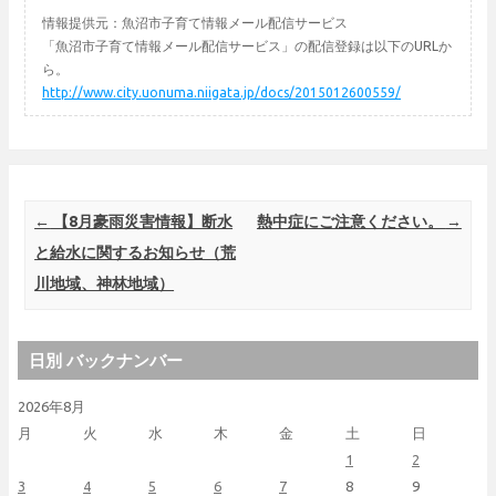
情報提供元：魚沼市子育て情報メール配信サービス
「魚沼市子育て情報メール配信サービス」の配信登録は以下のURLか
ら。
http://www.city.uonuma.niigata.jp/docs/2015012600559/
Post navigation
←
【8月豪雨災害情報】断水
熱中症にご注意ください。
→
と給水に関するお知らせ（荒
川地域、神林地域）
日別 バックナンバー
2026年8月
月
火
水
木
金
土
日
1
2
3
4
5
6
7
8
9