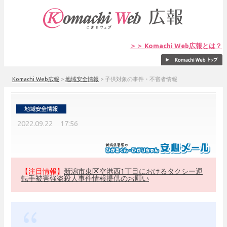
＞＞ Komachi Web広報とは？
Komachi Web広報
>
地域安全情報
>
子供対象の事件・不審者情報
2022.09.22 17:56
【注目情報】
新潟市東区空港西1丁目におけるタクシー運
転手被害強盗殺人事件情報提供のお願い