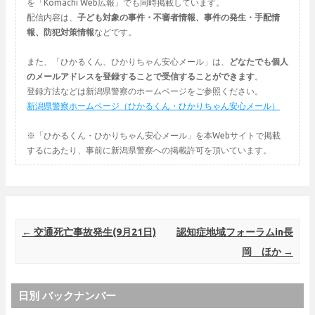
を「Komachi Web広報」でも同時掲載しています。
配信内容は、
子ども対象の事件・不審者情報、事件の発生・手配情
報、防犯対策情報
などです。
また、「ひかるくん、ひかりちゃん安心メール」は、
どなたでも個人
のメールアドレスを登録することで受信することができます
。
登録方法などは新潟県警察のホームページをご参照ください。
新潟県警察ホームページ（ひかるくん・ひかりちゃん安心メール）
※「ひかるくん・ひかりちゃん安心メール」を本Webサイトで掲載
するにあたり、事前に新潟県警察への掲載許可を頂いています。
Post navigation
←
交通死亡事故発生(9月21日)
認知症地域フォーラムin長
岡 ほか
→
日別 バックナンバー