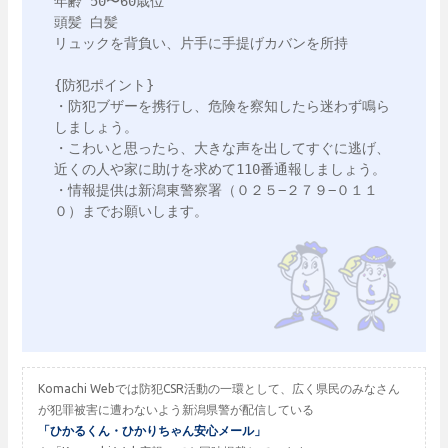
年齢 50〜60歳位

頭髪 白髪

リュックを背負い、片手に手提げカバンを所持

{防犯ポイント}

・防犯ブザーを携行し、危険を察知したら迷わず鳴ら
しましょう。

・こわいと思ったら、大きな声を出してすぐに逃げ、
近くの人や家に助けを求めて110番通報しましょう。

・情報提供は新潟東警察署（０２５−２７９−０１１
０）までお願いします。

Komachi Webでは防犯CSR活動の一環として、広く県民のみなさん
が犯罪被害に遭わないよう新潟県警が配信している
「ひかるくん・ひかりちゃん安心メール」