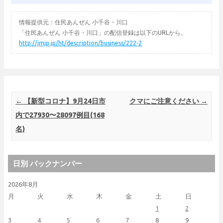
情報提供元：住民あんぜん 小千谷・川口
「住民あんぜん 小千谷・川口」の配信登録は以下のURLから。
http://jmjp.jp/ht/description/business/222-2
Post navigation
←
【新型コロナ】9月24日市
クマにご注意ください
→
内で27930〜28097例目(168
名)
日別 バックナンバー
2026年8月
月
火
水
木
金
土
日
1
2
3
4
5
6
7
8
9