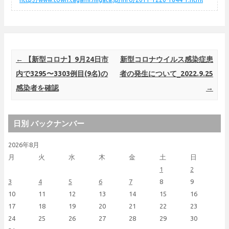
Post navigation
←
【新型コロナ】9月24日市
新型コロナウイルス感染症患
内で3295〜3303例目(9名)の
者の発生について_2022.9.25
感染者を確認
→
日別 バックナンバー
2026年8月
月
火
水
木
金
土
日
1
2
3
4
5
6
7
8
9
10
11
12
13
14
15
16
17
18
19
20
21
22
23
24
25
26
27
28
29
30