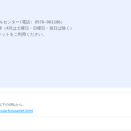
ター(電話: 0570-001186）

時（4月は土曜日・日曜日・祝日は除く）

下のURLから。
ousai-bousainet.html