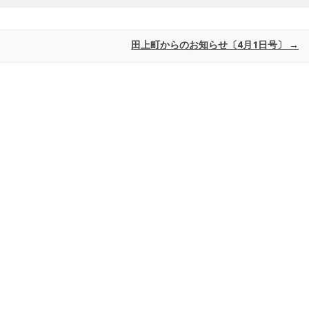
田上町からのお知らせ〔4月1日号〕
→