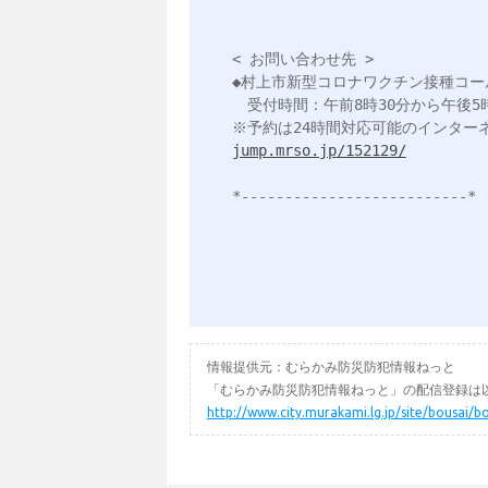
< お問い合わせ先 >

◆村上市新型コロナワクチン接種コールセン
　受付時間：午前8時30分から午後5
jump.mrso.jp/152129/
*--------------------------*

情報提供元：むらかみ防災防犯情報ねっと
「むらかみ防災防犯情報ねっと」の配信登録は以
http://www.city.murakami.lg.jp/site/bousai/b