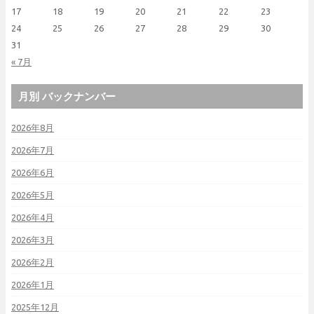
17
18
19
20
21
22
23
24
25
26
27
28
29
30
31
« 7月
月別 バックナンバー
2026年8月
2026年7月
2026年6月
2026年5月
2026年4月
2026年3月
2026年2月
2026年1月
2025年12月