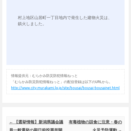
村上地区山居町一丁目地内で発生した建物火災は、
鎮火しました。

情報提供元：むらかみ防災防犯情報ねっと
「むらかみ防災防犯情報ねっと」の配信登録は以下のURLから。
http://www.city.murakami.lg.jp/site/bousai/bousai-bousainet.html
Post navigation
←
【選挙情報】新潟県議会議
有毒植物の誤食に注意・春の
員一般選挙の期日前投票所開
火災予防運動
→