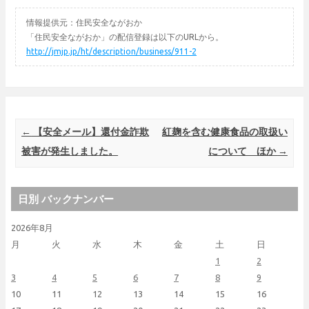
情報提供元：住民安全ながおか
「住民安全ながおか」の配信登録は以下のURLから。
http://jmjp.jp/ht/description/business/911-2
Post navigation
←
【安全メール】還付金詐欺
紅麹を含む健康食品の取扱い
被害が発生しました。
について ほか
→
日別 バックナンバー
2026年8月
月
火
水
木
金
土
日
1
2
3
4
5
6
7
8
9
10
11
12
13
14
15
16