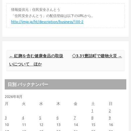
情報提供元：住民安全さんとう
「住民安全さんとう」の配信登録は以下のURLから。
http://jmjp.jp/ht/description/business/100-2
Post navigation
←
紅麹を含む健康食品の取扱
◇3.31豊詰町で建物火災
→
いについて ほか
日別 バックナンバー
2026年8月
月
火
水
木
金
土
日
1
2
3
4
5
6
7
8
9
10
11
12
13
14
15
16