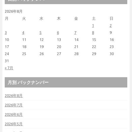
2026年8月
月
火
水
木
金
土
日
1
2
3
4
5
6
7
8
9
10
11
12
13
14
15
16
17
18
19
20
21
22
23
24
25
26
27
28
29
30
31
« 7月
月別 バックナンバー
2026年8月
2026年7月
2026年6月
2026年5月