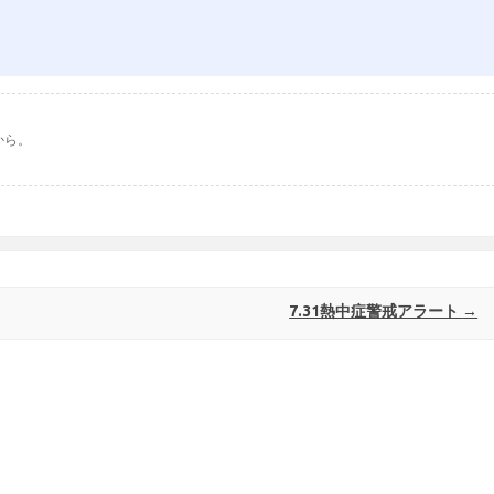
から。
7.31熱中症警戒アラート
→