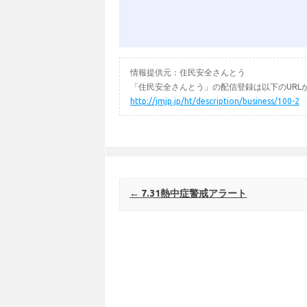
情報提供元：住民安全さんとう
「住民安全さんとう」の配信登録は以下のURL
http://jmjp.jp/ht/description/business/100-2
Post navigation
←
7.31熱中症警戒アラート