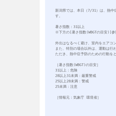
新潟県では、本日（7/31）は、熱
す。

暑さ指数：31以上

※下方の[暑さ指数(WBGTの目安)]参照
外出はなるべく避け、室内をエアコン
また、特別の場合以外は、運動は行
ただき、熱中症予防のための行動をと
［暑さ指数(WBGT)の目安］

31以上：危険

28以上31未満：厳重警戒

25以上28未満：警戒

25未満：注意

［情報元：気象庁 環境省］
