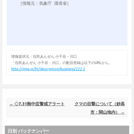
［情報元：気象庁 環境省］

情報提供元：住民あんぜん 小千谷・川口
「住民あんぜん 小千谷・川口」の配信登録は以下のURLから。
http://jmjp.jp/ht/description/business/222-2
Post navigation
←
◇7.31熱中症警戒アラート
クマの目撃について（妙高
市：関山地内）
→
日別 バックナンバー