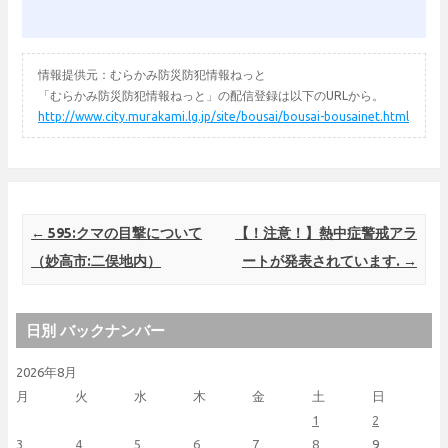
情報提供元：むらかみ防災防犯情報ねっと
「むらかみ防災防犯情報ねっと」の配信登録は以下のURLから。
http://www.city.murakami.lg.jp/site/bousai/bousai-bousainet.html
Post navigation
←
595:クマの目撃について
【！注意！】熱中症警戒アラ
（妙高市:二俣地内）
ートが発表されています.
→
日別 バックナンバー
2026年8月
月
火
水
木
金
土
日
1
2
3
4
5
6
7
8
9