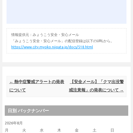
情報提供元：みょうこう安全・安心メール
「みょうこう安全・安心メール」の配信登録は以下のURLから。
https://www.city.myoko.niigata.jp/docs/518.html
Post navigation
←
熱中症警戒アラートの発表
【安全メール】「クマ出没警
について
戒注意報」の発表について
→
日別 バックナンバー
2026年8月
月
火
水
木
金
土
日