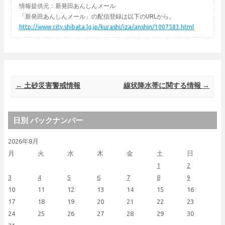
情報提供元：新発田あんしんメール
「新発田あんしんメール」の配信登録は以下のURLから。
http://www.city.shibata.lg.jp/kurashi/iza/anshin/1007583.html
Post navigation
←
土砂災害警戒情報
線状降水帯に関する情報
→
日別 バックナンバー
2026年8月
月
火
水
木
金
土
日
1
2
3
4
5
6
7
8
9
10
11
12
13
14
15
16
17
18
19
20
21
22
23
24
25
26
27
28
29
30