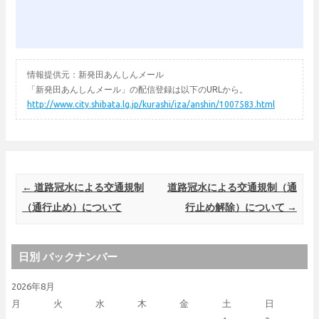
情報提供元：新発田あんしんメール
「新発田あんしんメール」の配信登録は以下のURLから。
http://www.city.shibata.lg.jp/kurashi/iza/anshin/1007583.html
Post navigation
←
道路冠水による交通規制
道路冠水による交通規制（通
（通行止め）について
行止め解除）について
→
日別 バックナンバー
2026年8月
月
火
水
木
金
土
日