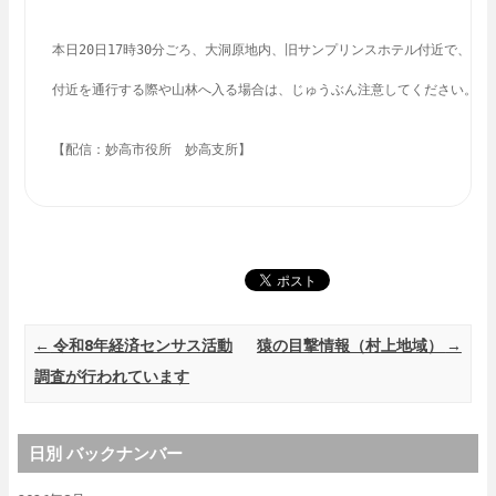
本日20日17時30分ごろ、大洞原地内、旧サンプリンスホテル付近で、子
付近を通行する際や山林へ入る場合は、じゅうぶん注意してください。

Post navigation
←
令和8年経済センサス活動
猿の目撃情報（村上地域）
→
調査が行われています
日別 バックナンバー