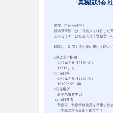
「業務説明会 
現在、申込受付中！

新潟県警察では、社会人を経験した警
このセミナーは社会人等で警察官への
転職し、活躍する先輩の想いを聴いて
○申込受付期間

　令和元年６月27日(木）

　17:15まで

○開催日時

　令和元年６月28日(金）

　19:00〜21:00

○開催場所

　新潟県警察本部

○参加対象者

　警察官・警察事務職員を目指す社会
　（学生の方も参加可能です！）　
