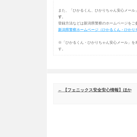
また、「ひかるくん、ひかりちゃん安心メール
す
。
登録方法などは新潟県警察のホームページをご
新潟県警察ホームページ（ひかるくん・ひかり
※「ひかるくん・ひかりちゃん安心メール」を
す。
Post navigation
←
【フェニックス安全安心情報】ほか