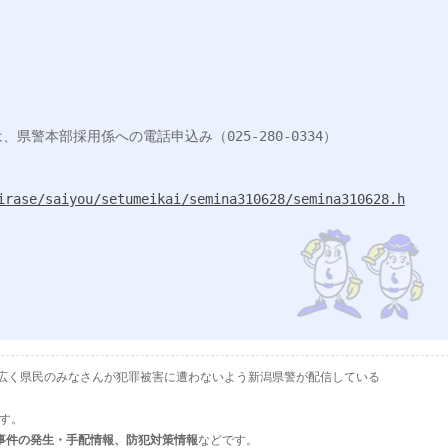
警本部採用係への電話申込み（025-280-0334）

irase/saiyou/setumeikai/semina310628/semina310628.h
として、広く県民のみなさんが犯罪被害に遭わないよう新潟県警が配信している
ます。
事件の発生・手配情報、防犯対策情報
などです。