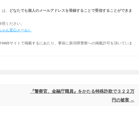
」は、
どなたでも個人のメールアドレスを登録することで受信することができま
参照ください。
ちゃん安心メール）
本Webサイトで掲載するにあたり、事前に新潟県警察への掲載許可を頂いていま
『警察官、金融庁職員』をかたる特殊詐欺で３２２万
円の被害
→