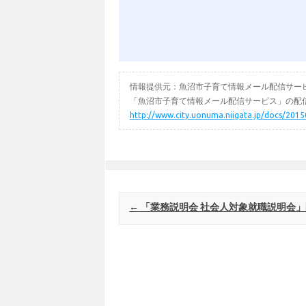
情報提供元：魚沼市子育て情報メール配信サー
「魚沼市子育て情報メール配信サービス」の配信
http://www.city.uonuma.niigata.jp/docs/201
Post navigation
←
「業務説明会 社会人対象就職説明会