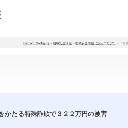
Komachi Web広報
>
地域安全情報
>
地域安全情報（魚沼エリア）
>
『警
をかたる特殊詐欺で３２２万円の被害