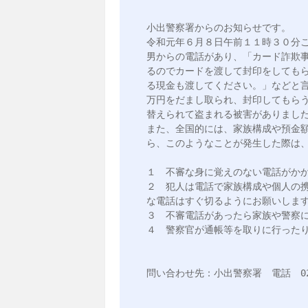
小出警察署からのお知らせです。

令和元年６月８日午前１１時３０分
男からの電話があり、「カード詐欺
るのでカードを渡して封印をしても
る現金も渡してください。」などと
万円をだまし取られ、封印してもら
替えられて盗まれる被害がありました
また、全国的には、家族構成や預金
ら、このようなことが発生した際は、
１　不審な身に覚えのない電話がかか
２　犯人は電話で家族構成や個人の
な電話はすぐ切るようにお願いします
３　不審電話があったら家族や警察に
４　警察官が通帳等を取りに行ったり
問い合わせ先：小出警察署　電話　025-7