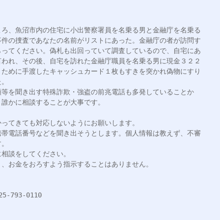
ころ、魚沼市内の住宅に小出警察署員を名乗る男と金融庁を名乗る
事件の捜査であなたの名前がリストにあった。金融庁の者が訪問す
らってください。偽札も出回っていて調査しているので、自宅にあ
言われ、その後、自宅を訪れた金融庁職員を名乗る男に現金３２２
うために手渡したキャッシュカード１枚もすきを突かれ偽物にすり
。

額等を聞き出す特殊詐欺・強盗の前兆電話も多発していることか
誰かに相談することが大事です。

ってきても対応しないようにお願いします。

携帯電話番号などを聞き出そうとします。個人情報は教えず、不審
。

相談をしてください。

、お金をおろすよう指示することはありません。

93-0110
