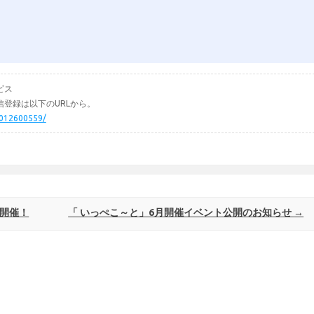
ビス
登録は以下のURLから。
5012600559/
」開催！
「 いっぺこ～と」6月開催イベント公開のお知らせ
→