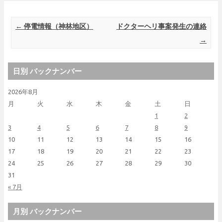
Post navigation
←
停電情報（神林地区）
ドクターヘリ事案発生の連絡
→
日別 バックナンバー
2026年8月
月
火
水
木
金
土
日
1
2
3
4
5
6
7
8
9
10
11
12
13
14
15
16
17
18
19
20
21
22
23
24
25
26
27
28
29
30
31
« 7月
月別 バックナンバー