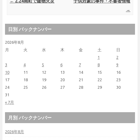
Post navigation
←
2.24南町で建物火災
子供対象の事件・不審者情報
→
日別 バックナンバー
2026年8月
月
火
水
木
金
土
日
1
2
3
4
5
6
7
8
9
10
11
12
13
14
15
16
17
18
19
20
21
22
23
24
25
26
27
28
29
30
31
« 7月
月別 バックナンバー
2026年8月