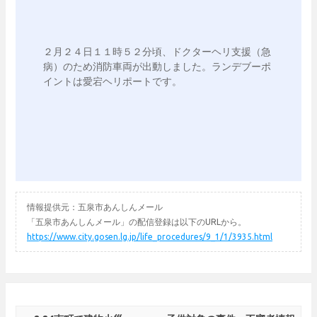
２月２４日１１時５２分頃、ドクターヘリ支援（急
病）のため消防車両が出動しました。ランデブーポ
イントは愛宕ヘリポートです。

情報提供元：五泉市あんしんメール
「五泉市あんしんメール」の配信登録は以下のURLから。
https://www.city.gosen.lg.jp/life_procedures/9_1/1/3935.html