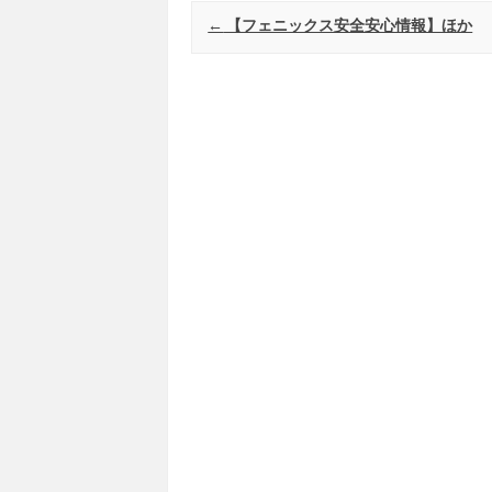
Post navigation
←
【フェニックス安全安心情報】ほか