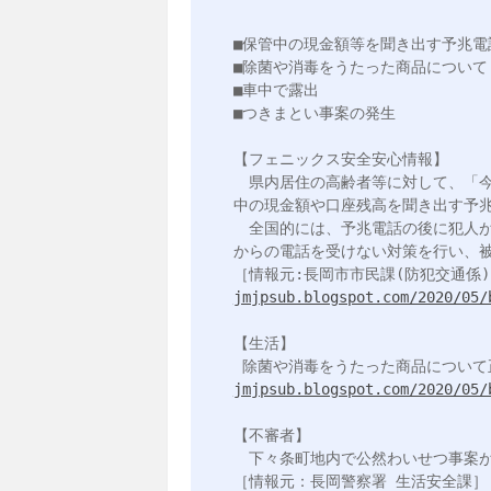
■保管中の現金額等を聞き出す予兆電
■除菌や消毒をうたった商品について

■車中で露出

■つきまとい事案の発生

【フェニックス安全安心情報】

　県内居住の高齢者等に対して、「
中の現金額や口座残高を聞き出す予兆
　全国的には、予兆電話の後に犯人
からの電話を受けない対策を行い、被
jmjpsub.blogspot.com/2020/05/
【生活】

jmjpsub.blogspot.com/2020/05/
【不審者】

　下々条町地内で公然わいせつ事案が