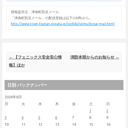
情報提供元：津南町防災メール
「津南町防災メール」の配信登録は以下のURLから。
http://www.town.tsunan.niigata.jp/soshiki/somu/bosai-mail.html
Post navigation
←
【フェニックス安全安心情
消防本部からのお知らせ
→
報】ほか
日別 バックナンバー
2026年8月
月
火
水
木
金
土
日
1
2
3
4
5
6
7
8
9
10
11
12
13
14
15
16