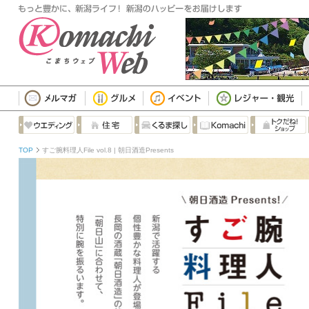
TOP
すご腕料理人File vol.8 | 朝日酒造Presents