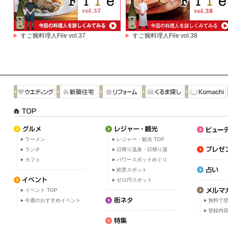
すご腕料理人File vol.37
すご腕料理人File vol.38
ラーメン
レジャー・観光 TOP
ランチ
日帰り温泉・日帰り湯
カフェ
パワースポットめぐり
絶景スポット
ゼロ円スポット
イベント TOP
今週のおすすめイベント
無料で
登録内