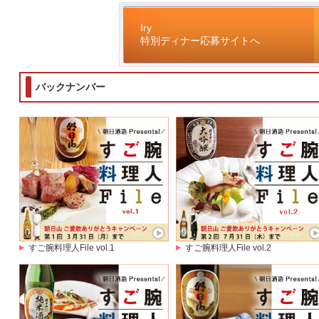
Iry
特別ディナー応募サイトへ
バックナンバー
すご腕料理人File vol.1
すご腕料理人File vol.2