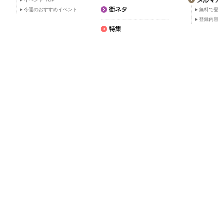
今週のおすすめイベント
無料で
登録内