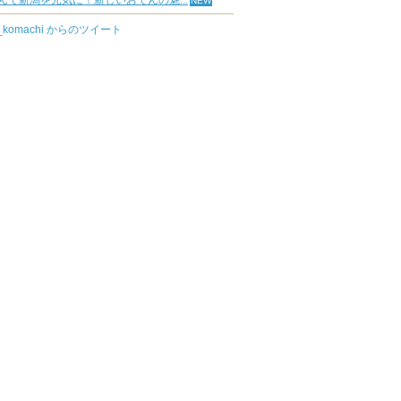
んで新潟を元気に！新しいおでんの魅...
u_komachi からのツイート