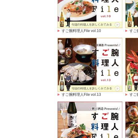
すご腕料理人File vol.10
すご腕
すご腕料理人File vol.13
すご腕