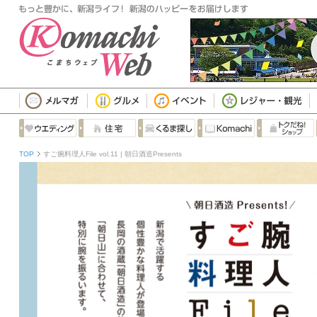
TOP
すご腕料理人File vol.11 | 朝日酒造Presents