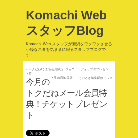
Komachi Web
スタッフBlog
Komachi Web スタッフが新潟をワクワクさせる
小粋なネタを気ままに綴るスタッフブログで
す！
«
トクだね!こまち会員限定!!ジョニー・ディップのプレゼン
ト!?
7月16日地震発生！そのとき編集部は･･･｡
»
今月の
トクだねメール会員特
典！チケットプレゼン
ト