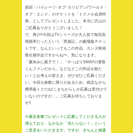
前回「パイレーツ･オブ･カリビアン/ワールド・
オブ・エンド」のチケットを「トクメル会員特
典」としてプレゼントしました。本当に沢山の
ご応募ありがとうございました！
で、再び!!今回はTVシリーズが大人気で毎回高
視聴率だったという「西遊記」の劇場版チケッ
トです。なんといってもこの作品、カンヌ映画
祭出展作品ですからね〜。気になります。
「夏休みに親子で！」「やっぱりSMAPの香取
くんファンだから」などなどこの作品を観た
い！とお考えの皆さま。ぜひぜひご応募くださ
い。今回も枚数に限りがあるため、残念ながら
携帯版トクだね!こまちからしか応募は受付けて
いないのですが…。ご応募お待ちしておりま
す!!
※最近各種プレゼントに応募してくださる人が
増えており、なかなか「当たらない！」という
ご意見をいただきます。ですが、きちんと抽選