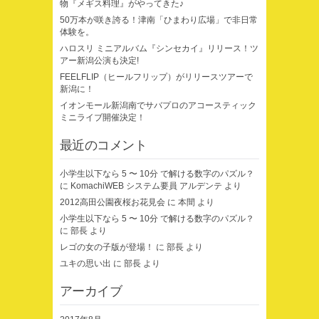
物『メギス料理』がやってきた♪
50万本が咲き誇る！津南「ひまわり広場」で非日常
体験を。
ハロスリ ミニアルバム『シンセカイ』リリース！ツ
アー新潟公演も決定!
FEELFLIP（ヒールフリップ）がリリースツアーで
新潟に！
イオンモール新潟南でサバプロのアコースティック
ミニライブ開催決定！
最近のコメント
小学生以下なら 5 〜 10分 で解ける数字のパズル？
に
KomachiWEB システム要員 アルデンテ
より
2012高田公園夜桜お花見会
に
本間
より
小学生以下なら 5 〜 10分 で解ける数字のパズル？
に
部長
より
レゴの女の子版が登場！
に
部長
より
ユキの思い出
に
部長
より
アーカイブ