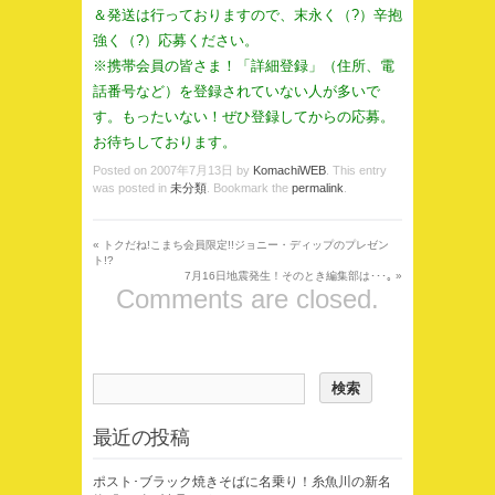
＆発送は行っておりますので、末永く（?）辛抱
強く（?）応募ください。
※携帯会員の皆さま！「詳細登録」（住所、電
話番号など）を登録されていない人が多いで
す。もったいない！ぜひ登録してからの応募。
お待ちしております。
Posted on
2007年7月13日
by
KomachiWEB
. This entry
was posted in
未分類
. Bookmark the
permalink
.
«
トクだね!こまち会員限定!!ジョニー・ディップのプレゼン
ト!?
7月16日地震発生！そのとき編集部は･･･｡
»
Comments are closed.
最近の投稿
ポスト･ブラック焼きそばに名乗り！糸魚川の新名