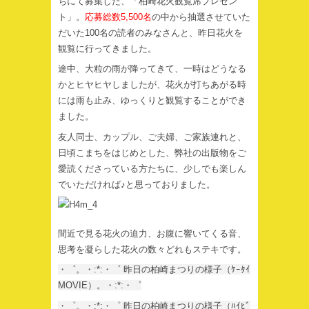
ちにて募集した、「柏崎花火観覧席プレゼン
ト」。
応募総数5,500名
の中から抽選させていた
だいた100名の読者のみなさんと、昨日花火を
観覧に行ってきました。
途中、大粒の雨が降ってきて、一時はどうなる
かとヒヤヒヤしましたが、花火が打ちあがる時
には雨も止み、ゆっくりと観覧することができ
ました。
友人同士、カップル、ご夫婦、ご家族連れと、
日頃こまちをはじめとした、弊社の出版物をご
愛読くださっている方たちに、少しでも楽しん
でいただければ♪と思っておりました。
間近で見る花火の迫力、お腹に響いてくる音、
思考を凝らした花火の数々どれもステキです。
・゜。・:*:・゜ 昨日の柏崎まつりの様子（ｹｰﾀｲ
MOVIE）。・:*:・゜
・゜。・:*:・゜ 昨日の柏崎まつりの様子（ﾊｲﾋﾞ