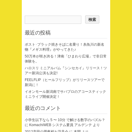
最近の投稿
ポスト･ブラック焼きそばに名乗り！糸魚川の新名
物『メギス料理』がやってきた♪
50万本が咲き誇る！津南「ひまわり広場」で非日常
体験を。
ハロスリ ミニアルバム『シンセカイ』リリース！ツ
アー新潟公演も決定!
FEELFLIP（ヒールフリップ）がリリースツアーで
新潟に！
イオンモール新潟南でサバプロのアコースティック
ミニライブ開催決定！
最近のコメント
小学生以下なら 5 〜 10分 で解ける数字のパズル？
に
KomachiWEB システム要員 アルデンテ
より
2012高田公園夜桜お花見会
に
本間
より