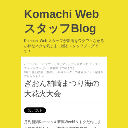
Komachi Web
スタッフBlog
Komachi Web スタッフが新潟をワクワクさせる
小粋なネタを気ままに綴るスタッフブログで
す！
«
「パイレーツ･オブ・カリビアン／デッドマンズ･チェスト」
チケットプレゼント実施中（7/28まで）
8月5日(土)公開「森のリトルギャング」の注目ポイント紹介＆
プレゼント！
»
ぎおん柏崎まつり海の
大花火大会
月刊新潟Komachi＆新潟Week!＆トクだねこま