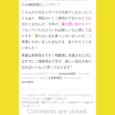
ｼﾞｮﾝMOVIE）。・:*:・゜
こちらの十分なリサーチが出来ていなかったコ
トもあり、満足のいくご接待ができたかどうか
分かりませんが、今年の、
夏の思い出の１ペー
ジ
なっていただけていれば嬉しいなと感じてお
ります
☆
至らない点も多々ございましたが、ご
来場くださいましたみなさま、ありがとうござ
いました！
来週は長岡花火です！桟敷席に当選された方に
はすでにご連絡済みですが、楽しい花火大会に
なればいいな♪と思っております！
Posted on
2006年7月27日
by
KomachiWEB
. This entry
was posted in
トクこま取材裏話
. Bookmark the
permalink
.
«
「パイレーツ･オブ・カリビアン／デッドマンズ･チェスト」
チケットプレゼント実施中（7/28まで）
8月5日(土)公開「森のリトルギャング」の注目ポイント紹介＆
プレゼント！
»
Comments are closed.