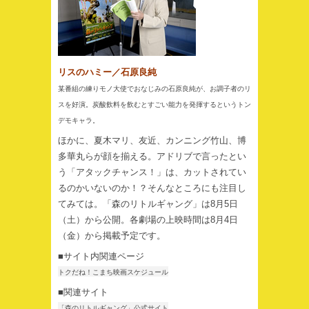
リスのハミー／石原良純
某番組の練りモノ大使でおなじみの石原良純が、お調子者のリ
スを好演。炭酸飲料を飲むとすごい能力を発揮するというトン
デモキャラ。
ほかに、夏木マリ、友近、カンニング竹山、博
多華丸らが顔を揃える。アドリブで言ったとい
う「アタックチャンス！」は、カットされてい
るのかいないのか！？そんなところにも注目し
てみては。「森のリトルギャング」は8月5日
（土）から公開。各劇場の上映時間は8月4日
（金）から掲載予定です。
■サイト内関連ページ
トクだね！こまち映画スケジュール
■関連サイト
「森のリトルギャング」公式サイト