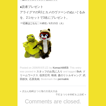
●読者プレゼント
アライグマのRJとカメのヴァーンのぬいぐるみ
を、2コセットで3名にプレゼント。
⇒
応募はこちら
※締切／8月15日（火）
Posted on
2006年8月1日
by
KomachiWEB
. This entry
was posted in
スタッフのお気に入り
and tagged
BoA
,
ド
リームワークス
,
役所広司
,
映画
,
森のリトルギャング
,
武
田鉄矢
,
石原良純
. Bookmark the
permalink
.
«
ぎおん柏崎まつり海の大花火大会
千灯まつり＠本町＆上古町
»
Comments are closed.