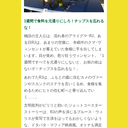
1週間で食料を元通りにしろ！チップスを忘れる
な！
物語の主人公は、流れ者のアライグマ･RJ。あ
る日RJは、あまりの空腹に、冬眠中のクマ･ヴ
ィンセントが蓄えていた食糧に手を出してしま
います。目が覚め、怒り狂うヴィンセント。「1
週間ですべてを元通りにしないと、お前の命は
ないぞ！チップスを忘れるな！」
あわてたRJは、ふもとの森に住むカメのヴァー
ンやスカンクのステラを言いくるめ、食糧を集
めるためにヒトの住む町へと乗り込んでい
く……。
文明批判がピリリと効いたジェットコースター
ストーリーは、RJの声を演じるブルース・ウィ
リスが実写で主演をはってもおかしくないよう
な、ドタバタ・マフィア映画風。オトナも満足