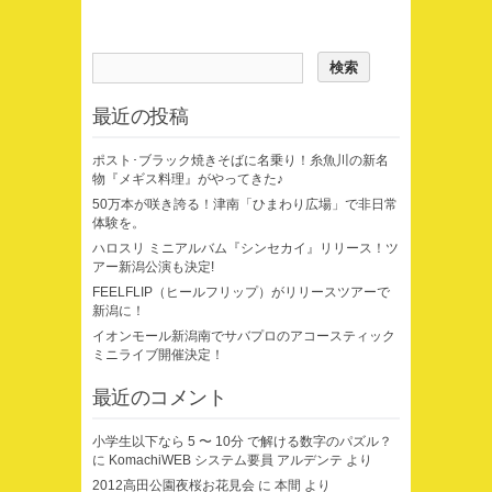
最近の投稿
ポスト･ブラック焼きそばに名乗り！糸魚川の新名
物『メギス料理』がやってきた♪
50万本が咲き誇る！津南「ひまわり広場」で非日常
体験を。
ハロスリ ミニアルバム『シンセカイ』リリース！ツ
アー新潟公演も決定!
FEELFLIP（ヒールフリップ）がリリースツアーで
新潟に！
イオンモール新潟南でサバプロのアコースティック
ミニライブ開催決定！
最近のコメント
小学生以下なら 5 〜 10分 で解ける数字のパズル？
に
KomachiWEB システム要員 アルデンテ
より
2012高田公園夜桜お花見会
に
本間
より