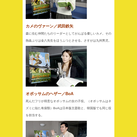
カメのヴァーン／武田鉄矢
森に住む仲間たちのリーダーとしてがんばる優しいカメ。その
熱血ぶりは金八先生をほうふつとさせる。さすがは九州男児。
オポッサムのヘザー／BoA
死んだフリが得意なオポッサムの女の子役。（オポッサムはネ
ズミに似た有袋類）BoAは日本版主題歌と、韓国版でも同じ役
を担当する。