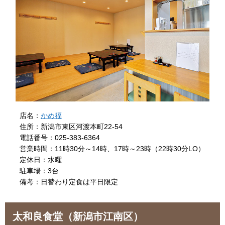
店名：
かめ福
住所：新潟市東区河渡本町22-54
電話番号：025-383-6364
営業時間：11時30分～14時、17時～23時（22時30分LO）
定休日：水曜
駐車場：3台
備考：日替わり定食は平日限定
太和良食堂
（新潟市江南区）