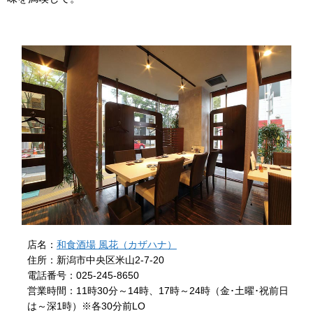
店名：
和食酒場 風花（カザハナ）
住所：新潟市中央区米山2-7-20
電話番号：025-245-8650
営業時間：11時30分～14時、17時～24時（金･土曜･祝前日
は～深1時）※各30分前LO