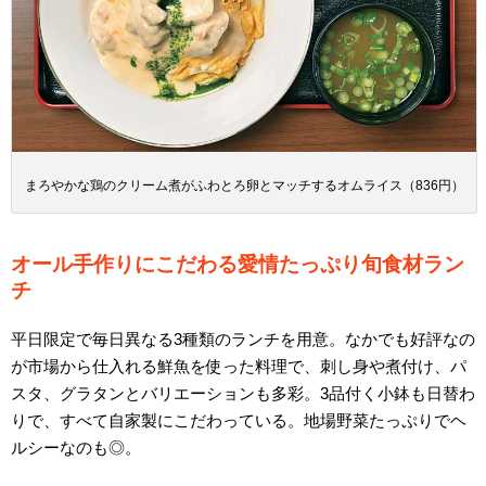
まろやかな鶏のクリーム煮がふわとろ卵とマッチするオムライス（836円）
オール手作りにこだわる愛情たっぷり旬食材ラン
チ
平日限定で毎日異なる3種類のランチを用意。なかでも好評なの
が市場から仕入れる鮮魚を使った料理で、刺し身や煮付け、パ
スタ、グラタンとバリエーションも多彩。3品付く小鉢も日替わ
りで、すべて自家製にこだわっている。地場野菜たっぷりでヘ
ルシーなのも◎。