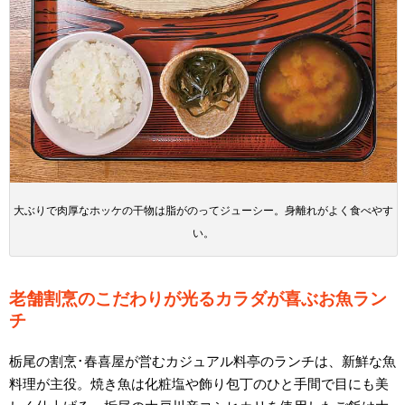
大ぶりで肉厚なホッケの干物は脂がのってジューシー。身離れがよく食べやす
い。
老舗割烹のこだわりが光るカラダが喜ぶお魚ラン
チ
栃尾の割烹･春喜屋が営むカジュアル料亭のランチは、新鮮な魚
料理が主役。焼き魚は化粧塩や飾り包丁のひと手間で目にも美