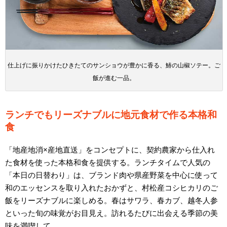
仕上げに振りかけたひきたてのサンショウが豊かに香る、鰆の山椒ソテー。ご
飯が進む一品。
ランチでもリーズナブルに地元食材で作る本格和
食
「地産地消×産地直送」をコンセプトに、契約農家から仕入れ
た食材を使った本格和食を提供する。ランチタイムで人気の
「本日の日替わり」は、ブランド肉や県産野菜を中心に使って
和のエッセンスを取り入れたおかずと、村松産コシヒカリのご
飯をリーズナブルに楽しめる。春はサワラ、春カブ、越冬人参
といった旬の味覚がお目見え。訪れるたびに出会える季節の美
味を満喫して。