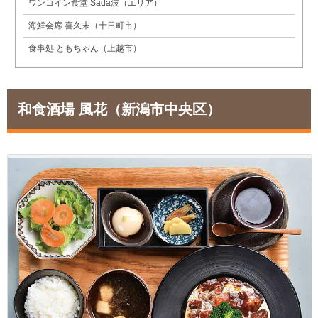
ワンコイン食堂 Sada波（エリア）
海鮮会席 喜久末（十日町市）
食事処 ともちゃん（上越市）
和食酒場 風花
（新潟市中央区）