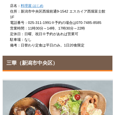
店名：
料理屋 はじめ
住所：新潟市中央区西堀前通9-1542 エスカイア西堀富士館
1F
電話番号：025-311-1991※予約の場合は070-7485-8585
営業時間：11時30分～14時、17時30分～22時
定休日：日曜、祝日※予約があれば営業可
駐車場：なし
備考：日替わり定食は平日のみ。1日20食限定
三華
（新潟市中央区）