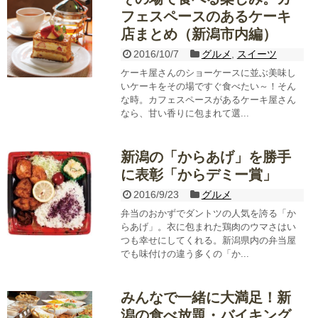
フェスペースのあるケーキ
店まとめ（新潟市内編）
2016/10/7
グルメ
,
スイーツ
ケーキ屋さんのショーケースに並ぶ美味し
いケーキをその場ですぐ食べたい～！そん
な時。カフェスペースがあるケーキ屋さん
なら、甘い香りに包まれて選...
新潟の「からあげ」を勝手
に表彰「からデミー賞」
2016/9/23
グルメ
弁当のおかずでダントツの人気を誇る「か
らあげ」。衣に包まれた鶏肉のウマさはい
つも幸せにしてくれる。新潟県内の弁当屋
でも味付けの違う多くの「か...
みんなで一緒に大満足！新
潟の食べ放題・バイキング