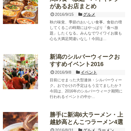
があるお店まとめ
2016/9/15
グルメ
秋の味覚、季節のおいしい食事。食欲の増
してくるこの時期にはやっぱり「食べ放
題」したくなる。みんなでワイワイお腹も
心も大満足間違いなし！今回は...
新潟のシルバーウィークお
すすめイベント2016
2016/9/8
イベント
目前にせまった大型連休・シルバーウィー
ク。おでかけの予定はもう立てましたか？
今回は、2016年のシルバーウィーク期間に
行われるイベントの中か...
勝手に新潟6大ラーメン・上
越妙高とんこつラーメン4選
2016/8/31
グルメ
,
ラーメン