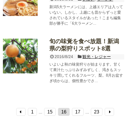
新潟5大ラーメンには、上越エリアは入って
いない。しかし、上越にも昔からずっと愛
されているスタイルがあった！こまち編集
部が勝手に「6大ラーメン...
旬の味覚を食べ放題！新潟
県の梨狩りスポット8選
2016/8/24
観光・レジャー
いよいよ秋の味覚狩りが始まります。甘く
て果汁たっぷりみずみずしく、渇きもスッ
キリ潤してくれるフルーツ、梨。8月お盆す
ぎ頃からは、個性豊かでさ...
1
15
16
17
23
…
…