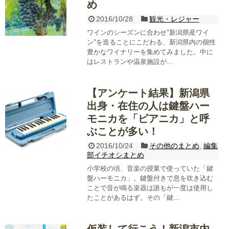
め
2016/10/28
観光・レジャー
ワインのシーズンに合わせ"新潟県産ワイ
ン"を造ることにこだわる、新潟県内の個性
豊かなワイナリーを集めてみました。中に
はレストランや温泉施設が...
【アンケート結果】新潟県
出身・在住の人は鍵盤ハー
モニカを「ピアニカ」と呼
ぶことが多い！
2016/10/24
その他のまとめ
,
編集
部イチオシまとめ
小学校の頃、音楽の授業で使っていた「鍵
盤ハーモニカ」。鍵盤付きで息を吹き込む
ことで音が鳴る楽器は誰もが一度は使用し
たことがあるはず。その「鍵...
仮装して行こう！新潟市内