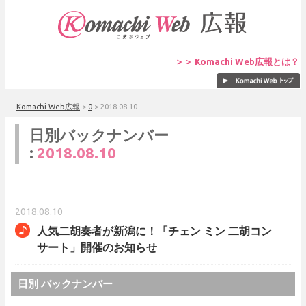
＞＞ Komachi Web広報とは？
Komachi Web広報
>
0
>
2018.08.10
日別バックナンバー
:
2018.08.10
2018.08.10
人気二胡奏者が新潟に！「チェン ミン 二胡コン
サート」開催のお知らせ
日別 バックナンバー