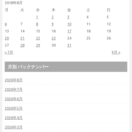
2018年8月
月
火
水
木
金
土
日
1
2
3
4
5
6
7
8
9
10
11
12
13
14
15
16
17
18
19
20
21
22
23
24
25
26
27
28
29
30
31
« 7月
9月 »
月別 バックナンバー
2026年8月
2026年7月
2026年6月
2026年5月
2026年4月
2026年3月