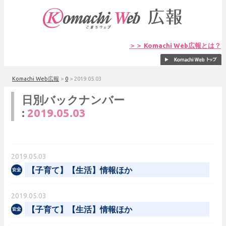
＞＞ Komachi Web広報とは？
Komachi Web広報
>
0
>
2019.05.03
日別バックナンバー
:
2019.05.03
2019.05.03
【子育て】【生活】情報ほか
2019.05.03
【子育て】【生活】情報ほか