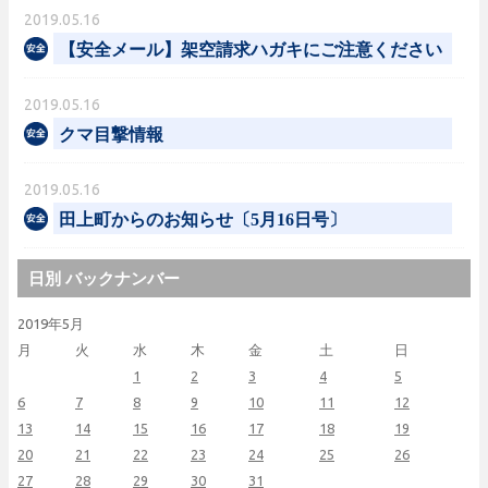
2019.05.16
【安全メール】架空請求ハガキにご注意ください
2019.05.16
クマ目撃情報
2019.05.16
田上町からのお知らせ〔5月16日号〕
日別 バックナンバー
2019年5月
月
火
水
木
金
土
日
1
2
3
4
5
6
7
8
9
10
11
12
13
14
15
16
17
18
19
20
21
22
23
24
25
26
27
28
29
30
31