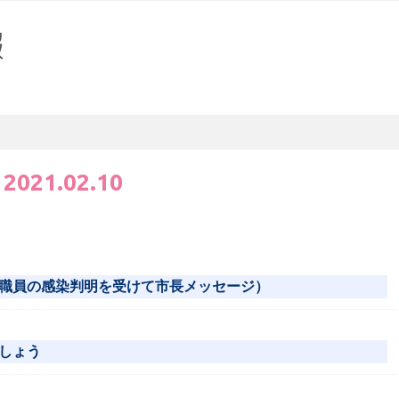
:
2021.02.10
職員の感染判明を受けて市長メッセージ）
しょう