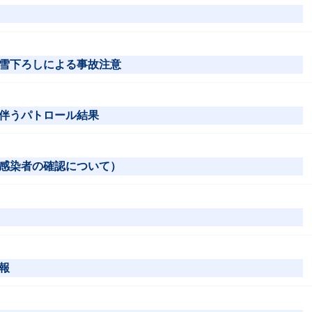
雪下ろしによる事故注意
伴うパトロール結果
感染者の確認について）
報