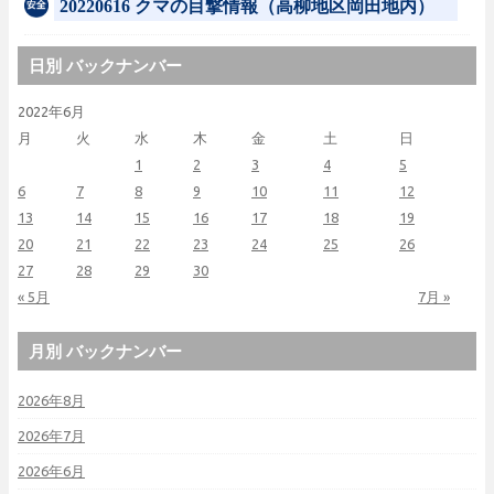
20220616 クマの目撃情報（高柳地区岡田地内）
日別 バックナンバー
2022年6月
月
火
水
木
金
土
日
1
2
3
4
5
6
7
8
9
10
11
12
13
14
15
16
17
18
19
20
21
22
23
24
25
26
27
28
29
30
« 5月
7月 »
月別 バックナンバー
2026年8月
2026年7月
2026年6月