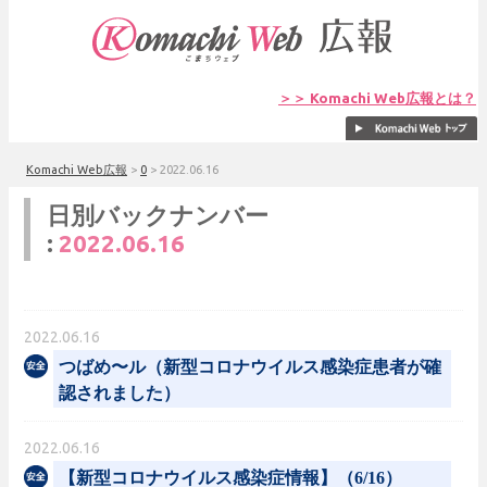
＞＞ Komachi Web広報とは？
Komachi Web広報
>
0
>
2022.06.16
日別バックナンバー
:
2022.06.16
2022.06.16
つばめ〜ル（新型コロナウイルス感染症患者が確
認されました）
2022.06.16
【新型コロナウイルス感染症情報】（6/16）