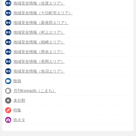
地域安全情報（佐渡エリア）
地域安全情報（十日町市エリア）
地域安全情報（新発田エリア）
地域安全情報（村上エリア）
地域安全情報（柏崎エリア）
地域安全情報（県央エリア）
地域安全情報（長岡エリア）
地域安全情報（魚沼エリア）
映画
月刊Komachi（こまち）
未分類
特集
街ネタ