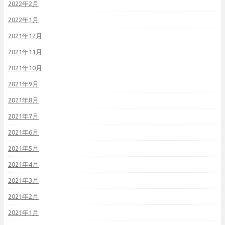
2022年2月
2022年1月
2021年12月
2021年11月
2021年10月
2021年9月
2021年8月
2021年7月
2021年6月
2021年5月
2021年4月
2021年3月
2021年2月
2021年1月