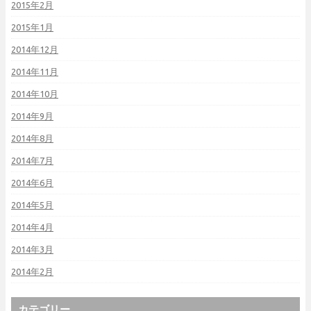
2015年2月
2015年1月
2014年12月
2014年11月
2014年10月
2014年9月
2014年8月
2014年7月
2014年6月
2014年5月
2014年4月
2014年3月
2014年2月
カテゴリー