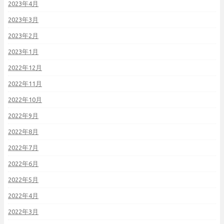
2023年4月
2023年3月
2023年2月
2023年1月
2022年12月
2022年11月
2022年10月
2022年9月
2022年8月
2022年7月
2022年6月
2022年5月
2022年4月
2022年3月