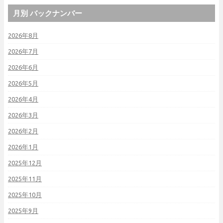
月別 バックナンバー
2026年8月
2026年7月
2026年6月
2026年5月
2026年4月
2026年3月
2026年2月
2026年1月
2025年12月
2025年11月
2025年10月
2025年9月