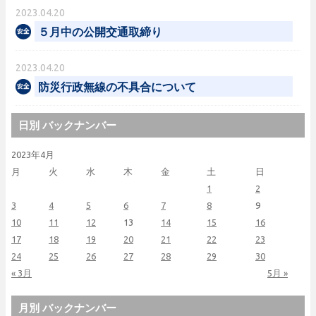
2023.04.20
５月中の公開交通取締り
2023.04.20
防災行政無線の不具合について
日別 バックナンバー
2023年4月
月
火
水
木
金
土
日
1
2
3
4
5
6
7
8
9
10
11
12
13
14
15
16
17
18
19
20
21
22
23
24
25
26
27
28
29
30
« 3月
5月 »
月別 バックナンバー