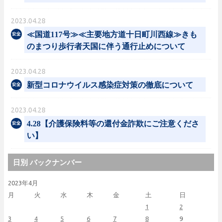
2023.04.28
≪国道117号≫≪主要地方道十日町川西線≫きも
のまつり歩行者天国に伴う通行止めについて
2023.04.28
新型コロナウイルス感染症対策の徹底について
2023.04.28
4.28【介護保険料等の還付金詐欺にご注意くださ
い】
日別 バックナンバー
2023年4月
月
火
水
木
金
土
日
1
2
3
4
5
6
7
8
9