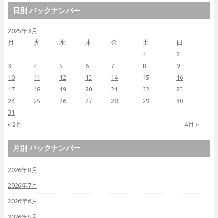
日別 バックナンバー
2025年3月
月
火
水
木
金
土
日
1
2
3
4
5
6
7
8
9
10
11
12
13
14
15
16
17
18
19
20
21
22
23
24
25
26
27
28
29
30
31
« 2月
4月 »
月別 バックナンバー
2026年8月
2026年7月
2026年6月
2026年5月