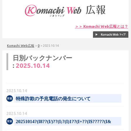
＞＞ Komachi Web広報とは？
Komachi Web広報
>
0
>
2025.10.14
日別バックナンバー
:
2025.10.14
2025.10.14
特殊詐欺の予兆電話の発生について
2025.10.14
20251014?(I8??(I/)??(I;?(I)1??(I+??(I$?????(I&