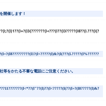
を開催します！
???(I;?(I)1??(I+?(I3(???????(I<???(I??(I3?????(I8??(I.???(I(?
?(I=?(I8?????????(I1?(I<?????(I)&?(I(???(I.?????(I%??????
社等をかたる不審な電話にご注意ください。
??11???????(I<*??(I"??(I)??(I<?????(I(??(I=?(I8?????(I)&?