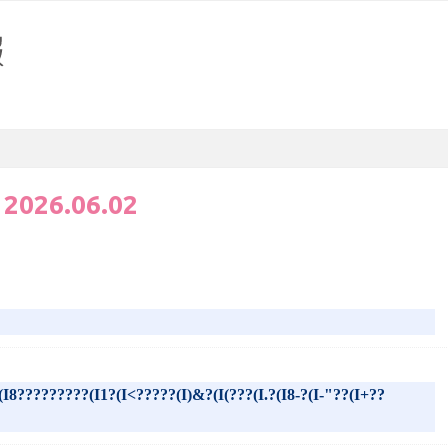
:
2026.06.02
(I8?????????(I1?(I<?????(I)&?(I(???(I.?(I8-?(I-"??(I+??