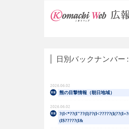
日別バックナンバー 
2026.06.02
熊の目撃情報（朝日地域）
2026.06.02
?(I<*??(I"??(I)??(I<?????(I(??(I=?
(I$?????(I&