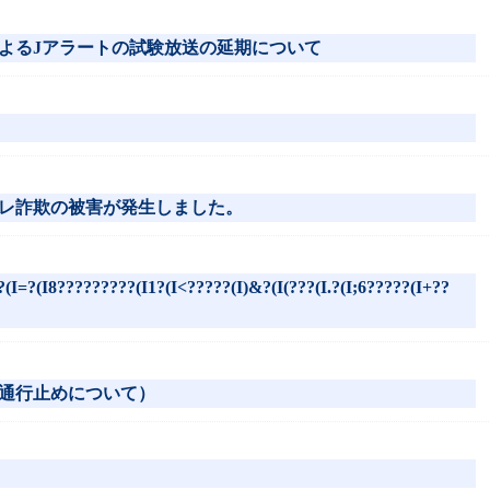
よるJアラートの試験放送の延期について
レ詐欺の被害が発生しました。
?(I=?(I8?????????(I1?(I<?????(I)&?(I(???(I.?(I;6?????(I+??
通行止めについて）