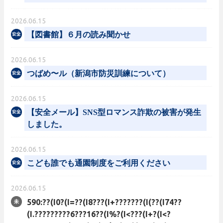
2026.06.15
【図書館】６月の読み聞かせ
2026.06.15
つばめ〜ル（新潟市防災訓練について）
2026.06.15
【安全メール】SNS型ロマンス詐欺の被害が発生
しました。
2026.06.15
こども誰でも通園制度をご利用ください
2026.06.15
590:??(I0?(I=??(I8???(I+???????(I(??(I74??
(I.?????????6???16??(I%?(I<???(I+?(I<?