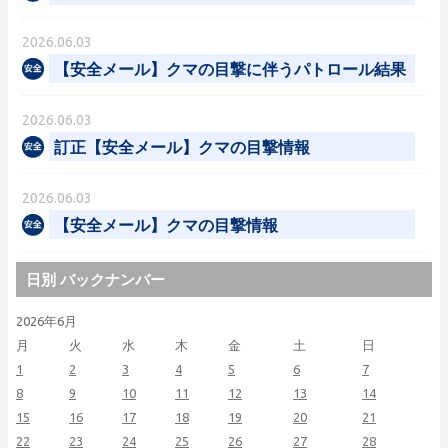
2026.06.03
【安全メール】クマの目撃に伴うパトロール結果
2026.06.03
訂正【安全メール】クマの目撃情報
2026.06.03
【安全メール】クマの目撃情報
日別 バックナンバー
2026年6月
月
火
水
木
金
土
日
1
2
3
4
5
6
7
8
9
10
11
12
13
14
15
16
17
18
19
20
21
22
23
24
25
26
27
28