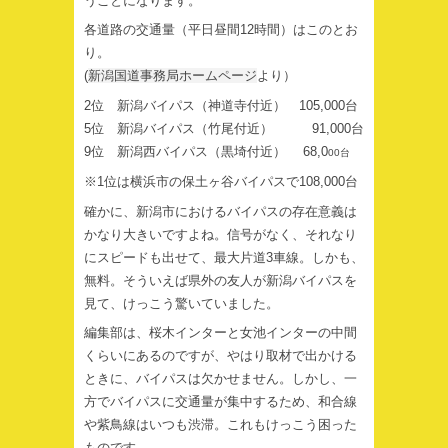
うことになります。
各道路の交通量（平日昼間12時間）はこのとお
り。
(
新潟国道事務局ホームページ
より）
2位 新潟バイパス（神道寺付近） 105,000台
5位 新潟バイパス（竹尾付近） 91,000台
9位 新潟西バイパス（黒埼付近） 68,0
00台
※1位は横浜市の保土ヶ谷バイパスで108,000台
確かに、新潟市におけるバイパスの存在意義は
かなり大きいですよね。信号がなく、それなり
にスピードも出せて、最大片道3車線。しかも、
無料。そういえば県外の友人が新潟バイパスを
見て、けっこう驚いていました。
編集部は、桜木インターと女池インターの中間
くらいにあるのですが、やはり取材で出かける
ときに、バイパスは欠かせません。しかし、一
方でバイパスに交通量が集中するため、和合線
や紫鳥線はいつも渋滞。これもけっこう困った
ものです。