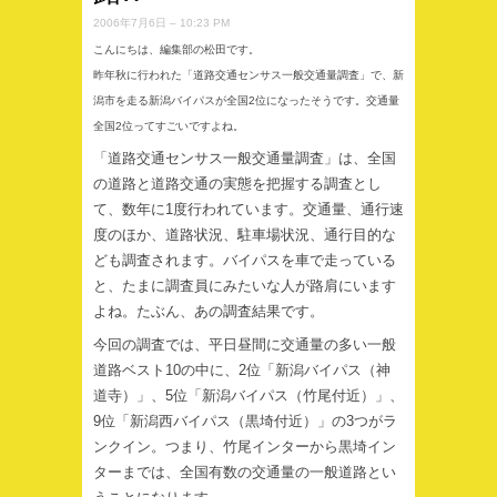
2006年7月6日 – 10:23 PM
こんにちは、編集部の松田です。
昨年秋に行われた「道路交通センサス一般交通量調査」で、新
潟市を走る新潟バイパスが全国2位になったそうです。交通量
全国2位ってすごいですよね。
「道路交通センサス一般交通量調査」は、全国
の道路と道路交通の実態を把握する調査とし
て、数年に1度行われています。交通量、通行速
度のほか、道路状況、駐車場状況、通行目的な
ども調査されます。バイパスを車で走っている
と、たまに調査員にみたいな人が路肩にいます
よね。たぶん、あの調査結果です。
今回の調査では、平日昼間に交通量の多い一般
道路ベスト10の中に、2位「新潟バイパス（神
道寺）」、5位「新潟バイパス（竹尾付近）」、
9位「新潟西バイパス（黒埼付近）」の3つがラ
ンクイン。つまり、竹尾インターから黒埼イン
ターまでは、全国有数の交通量の一般道路とい