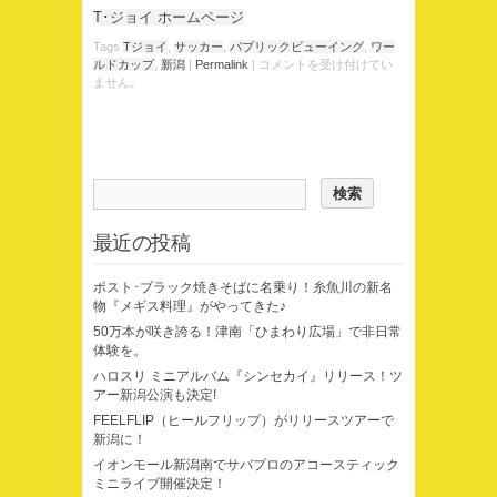
T･ジョイ ホームページ
Tags
Tジョイ
,
サッカー
,
パブリックビューイング
,
ワー
ルドカップ
,
新潟
|
Permalink
|
コメントを受け付けてい
ません。
最近の投稿
ポスト･ブラック焼きそばに名乗り！糸魚川の新名
物『メギス料理』がやってきた♪
50万本が咲き誇る！津南「ひまわり広場」で非日常
体験を。
ハロスリ ミニアルバム『シンセカイ』リリース！ツ
アー新潟公演も決定!
FEELFLIP（ヒールフリップ）がリリースツアーで
新潟に！
イオンモール新潟南でサバプロのアコースティック
ミニライブ開催決定！