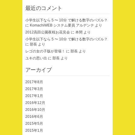
最近のコメント
小学生以下なら 5 〜 10分 で解ける数字のパズル？
に
KomachiWEB システム要員 アルデンテ
より
2012高田公園夜桜お花見会
に
本間
より
小学生以下なら 5 〜 10分 で解ける数字のパズル？
に
部長
より
レゴの女の子版が登場！
に
部長
より
ユキの思い出
に
部長
より
アーカイブ
2017年8月
2017年3月
2017年1月
2016年12月
2016年10月
2016年6月
2015年5月
2015年1月