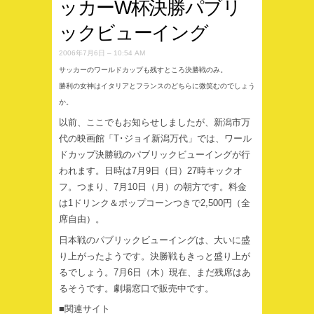
ッカーW杯決勝パブリ
ックビューイング
2006年7月6日 – 10:54 AM
サッカーのワールドカップも残すところ決勝戦のみ。
勝利の女神はイタリアとフランスのどちらに微笑むのでしょう
か。
以前、ここでもお知らせしましたが、新潟市万
代の映画館「T･ジョイ新潟万代」では、ワール
ドカップ決勝戦のパブリックビューイングが行
われます。日時は7月9日（日）27時キックオ
フ。つまり、7月10日（月）の朝方です。料金
は1ドリンク＆ポップコーンつきで2,500円（全
席自由）。
日本戦のパブリックビューイングは、大いに盛
り上がったようです。決勝戦もきっと盛り上が
るでしょう。7月6日（木）現在、まだ残席はあ
るそうです。劇場窓口で販売中です。
■関連サイト