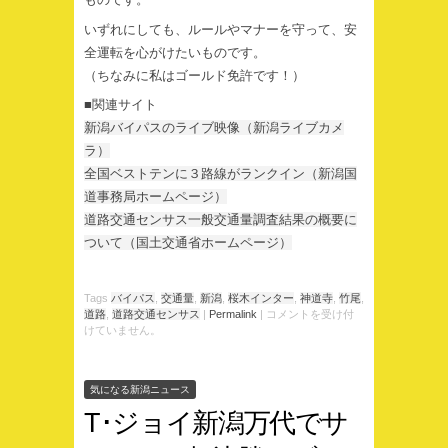
いずれにしても、ルールやマナーを守って、安
全運転を心がけたいものです。
（ちなみに私はゴールド免許です！）
■関連サイト
新潟バイパスのライブ映像（新潟ライブカメ
ラ）
全国ベストテンに３路線がランクイン（新潟国
道事務局ホームページ）
道路交通センサス一般交通量調査結果の概要に
ついて（国土交通省ホームページ）
Tags
バイパス
,
交通量
,
新潟
,
桜木インター
,
神道寺
,
竹尾
,
道路
,
道路交通センサス
|
Permalink
|
コメントを受け付
けていません。
気になる新潟ニュース
T･ジョイ新潟万代でサ