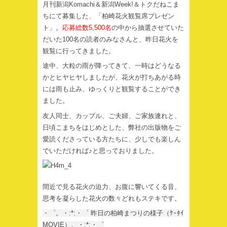
月刊新潟Komachi＆新潟Week!＆トクだねこま
ちにて募集した、「柏崎花火観覧席プレゼン
ト」。
応募総数5,500名
の中から抽選させていた
だいた100名の読者のみなさんと、昨日花火を
観覧に行ってきました。
途中、大粒の雨が降ってきて、一時はどうなる
かとヒヤヒヤしましたが、花火が打ちあがる時
には雨も止み、ゆっくりと観覧することができ
ました。
友人同士、カップル、ご夫婦、ご家族連れと、
日頃こまちをはじめとした、弊社の出版物をご
愛読くださっている方たちに、少しでも楽しん
でいただければ♪と思っておりました。
間近で見る花火の迫力、お腹に響いてくる音、
思考を凝らした花火の数々どれもステキです。
・゜。・:*:・゜ 昨日の柏崎まつりの様子（ｹｰﾀｲ
MOVIE）。・:*:・゜