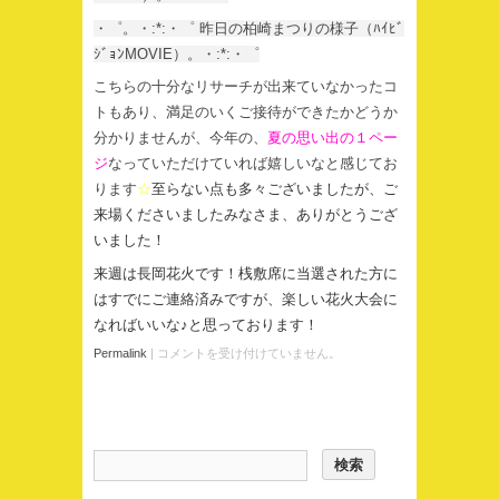
・゜。・:*:・゜ 昨日の柏崎まつりの様子（ﾊｲﾋﾞ
ｼﾞｮﾝMOVIE）。・:*:・゜
こちらの十分なリサーチが出来ていなかったコ
トもあり、満足のいくご接待ができたかどうか
分かりませんが、今年の、
夏の思い出の１ペー
ジ
なっていただけていれば嬉しいなと感じてお
ります
☆
至らない点も多々ございましたが、ご
来場くださいましたみなさま、ありがとうござ
いました！
来週は長岡花火です！桟敷席に当選された方に
はすでにご連絡済みですが、楽しい花火大会に
なればいいな♪と思っております！
Permalink
|
コメントを受け付けていません。