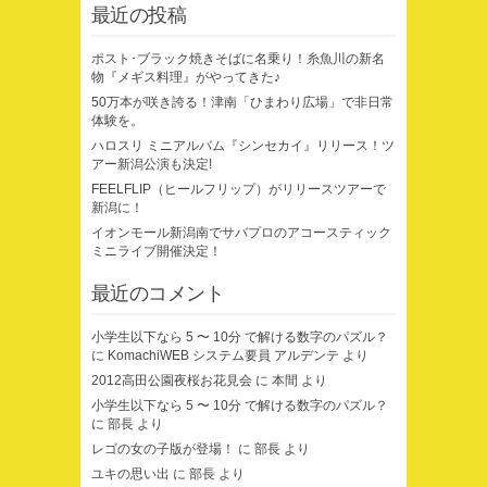
最近の投稿
ポスト･ブラック焼きそばに名乗り！糸魚川の新名
物『メギス料理』がやってきた♪
50万本が咲き誇る！津南「ひまわり広場」で非日常
体験を。
ハロスリ ミニアルバム『シンセカイ』リリース！ツ
アー新潟公演も決定!
FEELFLIP（ヒールフリップ）がリリースツアーで
新潟に！
イオンモール新潟南でサバプロのアコースティック
ミニライブ開催決定！
最近のコメント
小学生以下なら 5 〜 10分 で解ける数字のパズル？
に
KomachiWEB システム要員 アルデンテ
より
2012高田公園夜桜お花見会
に
本間
より
小学生以下なら 5 〜 10分 で解ける数字のパズル？
に
部長
より
レゴの女の子版が登場！
に
部長
より
ユキの思い出
に
部長
より