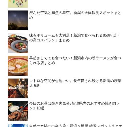
澄んだ空気と満点の星空。新潟の天体観測スポットまと
め
味もボリュームも大満足！新潟で食べられる850円以下
の高コスパランチまとめ
早起きしてでも食べたい！新潟市内の朝ラーメンが食べ
られる店まとめ
レトロな空間が心地いい。長年愛され続ける新潟の喫茶
店 6選
今日のお昼は焼き肉気分♪新潟県内のおすすめ焼き肉ラ
ンチ10選
自然の奇跡に出会う旅！新潟＆近県 絶景スポットまとめ