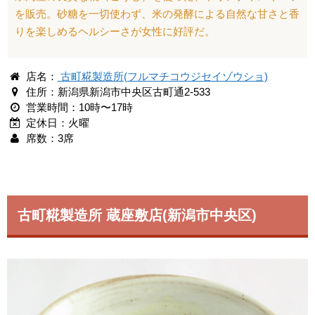
を販売。砂糖を一切使わず、米の発酵による自然な甘さと香
りを楽しめるヘルシーさが女性に好評だ。
店名：
古町糀製造所(フルマチコウジセイゾウショ)
住所：新潟県新潟市中央区古町通2-533
営業時間：10時〜17時
定休日：火曜
席数：3席
古町糀製造所 蔵座敷店(新潟市中央区)