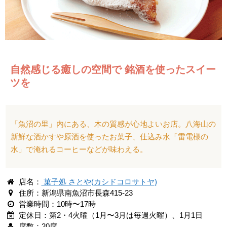
自然感じる癒しの空間で 銘酒を使ったスイー
ツを
「魚沼の里」内にある、木の質感が心地よいお店。八海山の
新鮮な酒かすや原酒を使ったお菓子、仕込み水「雷電様の
水」で淹れるコーヒーなどが味わえる。
店名：
菓子処 さとや(カシドコロサトヤ)
住所：新潟県南魚沼市長森415-23
営業時間：10時〜17時
定休日：第2・4火曜（1月〜3月は毎週火曜）、1月1日
席数：20席