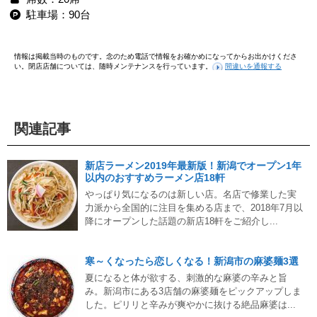
駐車場：90台
情報は掲載当時のものです。念のため電話で情報をお確かめになってからお出かけくださ
い。閉店店舗については、随時メンテナンスを行っています。
間違いを通報する
関連記事
新店ラーメン2019年最新版！新潟でオープン1年
以内のおすすめラーメン店18軒
やっぱり気になるのは新しい店。名店で修業した実
力派から全国的に注目を集める店まで、2018年7月以
降にオープンした話題の新店18軒をご紹介し...
寒～くなったら恋しくなる！新潟市の麻婆麺3選
夏になると体が欲する、刺激的な麻婆の辛みと旨
み。新潟市にある3店舗の麻婆麺をピックアップしま
した。ピリリと辛みが爽やかに抜ける絶品麻婆は...