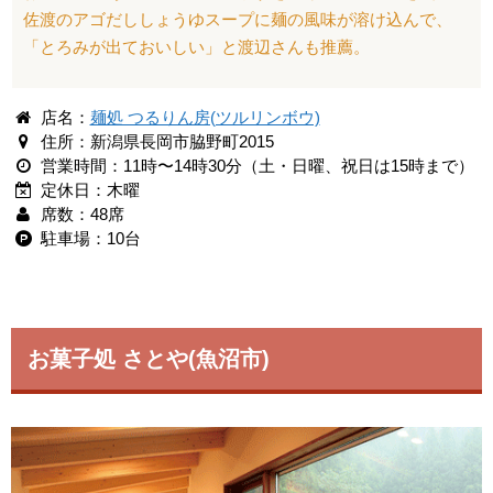
佐渡のアゴだししょうゆスープに麺の風味が溶け込んで、
「とろみが出ておいしい」と渡辺さんも推薦。
店名：
麺処 つるりん房(ツルリンボウ)
住所：新潟県長岡市脇野町2015
営業時間：11時〜14時30分（土・日曜、祝日は15時まで）
定休日：木曜
席数：48席
駐車場：10台
お菓子処 さとや(魚沼市)