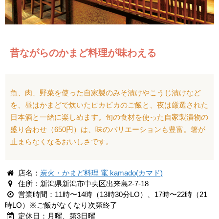
昔ながらのかまど料理が味わえる
魚、肉、野菜を使った自家製のみそ漬けやこうじ漬けなど
を、昼はかまどで炊いたピカピカのご飯と、夜は厳選された
日本酒と一緒に楽しめます。旬の食材を使った自家製漬物の
盛り合わせ（650円）は、味のバリエーションも豊富。箸が
止まらなくなるおいしさです。
店名：
炭火・かまど料理 竃 kamado(カマド)
住所：新潟県新潟市中央区出来島2-7-18
営業時間：11時〜14時（13時30分LO）、17時〜22時（21
時LO）※ご飯がなくなり次第終了
定休日：月曜、第3日曜