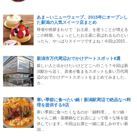
あま～いニューウェーブ。2015年にオープンし
た新潟の人気スイーツ店まとめ
帰省や挨拶まわりで「お土産」を使うことが増える
この時期。ちょっとしたお土産に喜ばれるものとい
ったら、やっぱりスイーツですよね！今回は2015...
新潟市万代周辺おでかけデートスポット8選
親しい人と出かけたいけどどこへ行こう？今回は新
潟駅から近く、若者が集まるスポットも多い万代周
辺のおでかけデートスポットをまとめてみました。
カ...
寒い季節に食べたい鍋！新潟駅周辺で絶品なべ料
理を提供する9店
寒い季節に食べたくなるのが「鍋料理」。モツ鍋・
ちゃんこ鍋・薬膳鍋などお店によって様々な味を提
供しています。今回はお酒と一緒に楽しみやすい新
潟...