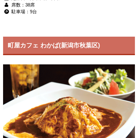
席数：38席
駐車場：9台
町屋カフェ わかば(新潟市秋葉区)