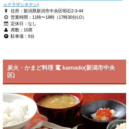
ョクラザシキテン)
住所：新潟県新潟市中央区明石2-3-44
営業時間：11時〜18時（17時30分LO）
定休日：なし
席数：10席
駐車場：9台
炭火・かまど料理 竃 kamado(新潟市中央
区)