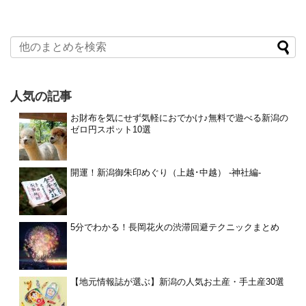
人気の記事
お財布を気にせず気軽におでかけ♪無料で遊べる新潟の
ゼロ円スポット10選
開運！新潟御朱印めぐり（上越･中越） -神社編-
5分でわかる！長岡花火の渋滞回避テクニックまとめ
【地元情報誌が選ぶ】新潟の人気お土産・手土産30選