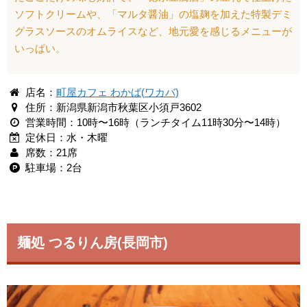
ソフトクリームや、「マルタ醤油」の塩麹を加えた特製デミ
グラスソースのオムライスなど、地元愛を感じるメニューが
いっぱい。
店名：
町屋カフェ わかば(ワカバ)
住所：新潟県新潟市秋葉区小須戸3602
営業時間：10時〜16時（ランチタイム11時30分〜14時）
定休日：水・木曜
席数：21席
駐車場：2台
麺処 つるりん房(長岡市)